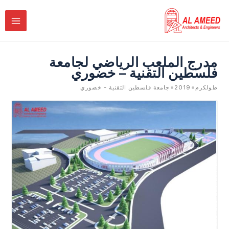
خطي
لى
لمحتوى
مدرج الملعب الرياضي لجامعة
فلسطين التقنية – خضوري
•
•
طولكرم
2019
جامعة فلسطين التقنية - خضوري