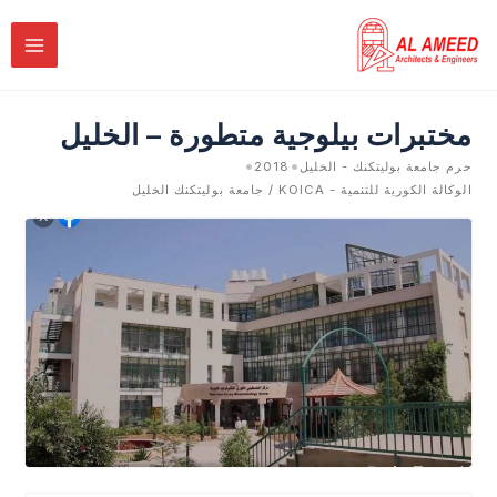
خطي
لى
لمحتوى
مختبرات بيلوجية متطورة – الخليل
•
•
حرم جامعة بوليتكنك - الخليل
2018
الوكالة الكورية للتنمية - KOICA / جامعة بوليتكنك الخليل