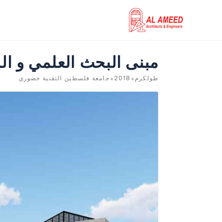
خطي
لى
لمحتوى
مبنى البحث العلمي و الد
•
•
طولكرم
2018
جامعة فلسطين التقنية خضوري