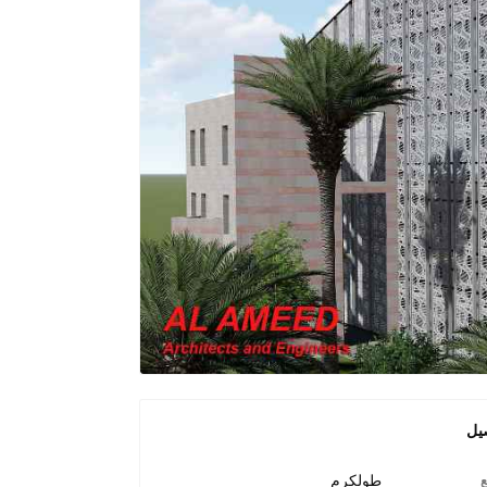
يل
طولكرم