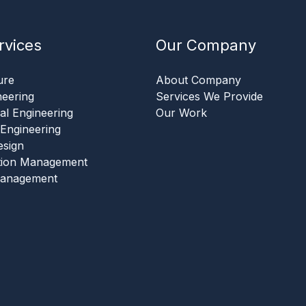
rvices
Our Company
ure
About Company
neering
Services We Provide
al Engineering
Our Work
l Engineering
esign
tion Management
Management