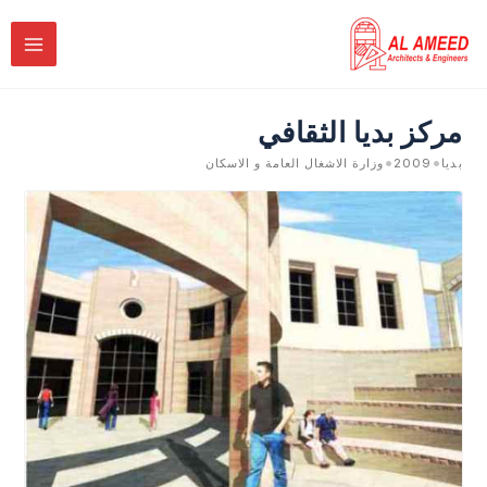
خطي
لى
لمحتوى
مركز بديا الثقافي
•
•
بديا
2009
وزارة الاشغال العامة و الاسكان