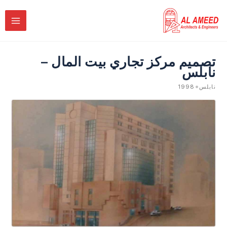
خطي
لى
لمحتوى
تصميم مركز تجاري بيت المال –
نابلس
•
نابلس
1998